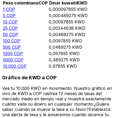
Peso colombiano
COP
Dinar kuwaití
KWD
1
COP
0,000097855
KWD
5
COP
0,000489275
KWD
10
COP
0,00097855
KWD
25
COP
0,00244638
KWD
50
COP
0,00489275
KWD
100
COP
0,0097855
KWD
500
COP
0,0489275
KWD
1000
COP
0,097855
KWD
5000
COP
0,489275
KWD
10.000
COP
0,97855
KWD
Gráfico de KWD a COP
Vea tu 10.000 KWD en movimiento. Nuestro gráfico en
vivo de KWD a COP rastrea 12 meses de tasas del
mercado medio en tiempo real y muestra exactamente
cuánto valía su dinero en cualquier momento.¿Quiere
saber cuándo se mueve la tasa a su favor?Establezca
una alerta de tasa y le avisaremos cuando alcance tu