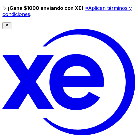
✨
¡Gana $1000 enviando con XE!
*Aplican términos y
condiciones
.