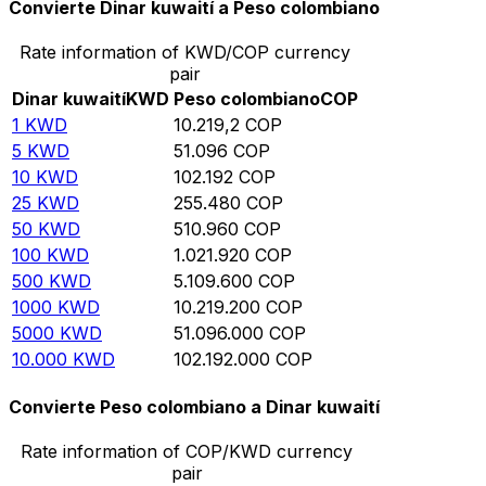
Convierte Dinar kuwaití a Peso colombiano
Rate information of KWD/COP currency
pair
Dinar kuwaití
KWD
Peso colombiano
COP
1
KWD
10.219,2
COP
5
KWD
51.096
COP
10
KWD
102.192
COP
25
KWD
255.480
COP
50
KWD
510.960
COP
100
KWD
1.021.920
COP
500
KWD
5.109.600
COP
1000
KWD
10.219.200
COP
5000
KWD
51.096.000
COP
10.000
KWD
102.192.000
COP
Convierte Peso colombiano a Dinar kuwaití
Rate information of COP/KWD currency
pair