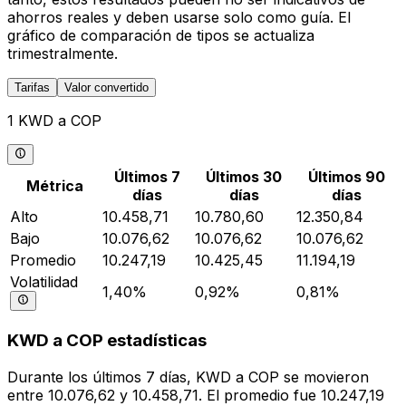
ahorros reales y deben usarse solo como guía. El
gráfico de comparación de tipos se actualiza
trimestralmente.
Tarifas
Valor convertido
1 KWD a COP
Últimos 7
Últimos 30
Últimos 90
Métrica
días
días
días
Alto
10.458,71
10.780,60
12.350,84
Bajo
10.076,62
10.076,62
10.076,62
Promedio
10.247,19
10.425,45
11.194,19
Volatilidad
1,40%
0,92%
0,81%
KWD a COP estadísticas
Durante los últimos 7 días, KWD a COP se movieron
entre 10.076,62 y 10.458,71. El promedio fue 10.247,19