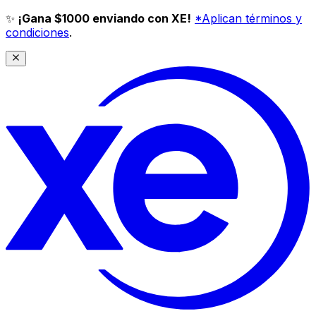
✨
¡Gana $1000 enviando con XE!
*Aplican términos y
condiciones
.