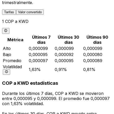
trimestralmente.
Tarifas
Valor convertido
1 COP a KWD
Últimos 7
Últimos 30
Últimos 90
Métrica
días
días
días
Alto
0,000099
0,000099
0,000099
Bajo
0,000095
0,000092
0,000080
Promedio
0,000097
0,000095
0,000089
Volatilidad
1,63%
0,91%
0,81%
COP a KWD estadísticas
Durante los últimos 7 días, COP a KWD se movieron
entre 0,000095 y 0,000099. El promedio fue 0,000097
con 1,63% volatilidad.
En los últimos 30 días, COP a KWD movido entre