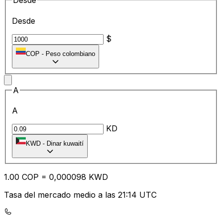
Desde
Desde
$
COP
-
Peso colombiano
A
A
KD
KWD
-
Dinar kuwaití
1.00
COP
=
0,
000098
KWD
Tasa del mercado medio a las 21:14 UTC