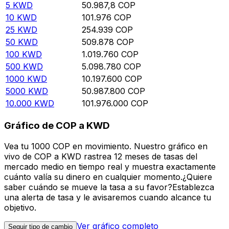
5
KWD
50.987,8
COP
10
KWD
101.976
COP
25
KWD
254.939
COP
50
KWD
509.878
COP
100
KWD
1.019.760
COP
500
KWD
5.098.780
COP
1000
KWD
10.197.600
COP
5000
KWD
50.987.800
COP
10.000
KWD
101.976.000
COP
Gráfico de COP a KWD
Vea tu 1000 COP en movimiento. Nuestro gráfico en
vivo de COP a KWD rastrea 12 meses de tasas del
mercado medio en tiempo real y muestra exactamente
cuánto valía su dinero en cualquier momento.¿Quiere
saber cuándo se mueve la tasa a su favor?Establezca
una alerta de tasa y le avisaremos cuando alcance tu
objetivo.
Ver gráfico completo
Seguir tipo de cambio