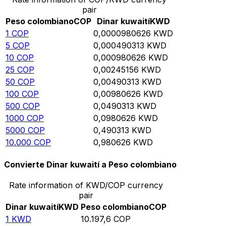
pair
Peso colombiano
COP
Dinar kuwaití
KWD
1
COP
0,0000980626
KWD
5
COP
0,000490313
KWD
10
COP
0,000980626
KWD
25
COP
0,00245156
KWD
50
COP
0,00490313
KWD
100
COP
0,00980626
KWD
500
COP
0,0490313
KWD
1000
COP
0,0980626
KWD
5000
COP
0,490313
KWD
10.000
COP
0,980626
KWD
Convierte Dinar kuwaití a Peso colombiano
Rate information of KWD/COP currency
pair
Dinar kuwaití
KWD
Peso colombiano
COP
1
KWD
10.197,6
COP