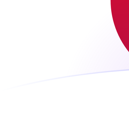
tipos de cambio de TWD a JPY hoy
Convierte Nuevo dólar taiwanés a Yen japonés
Rate information of TWD/JPY currency pair
Nuevo dólar taiwanés
TWD
Yen japonés
JPY
1
TWD
4,90799
JPY
5
TWD
24,5399
JPY
10
TWD
49,0799
JPY
25
TWD
122,7
JPY
50
TWD
245,399
JPY
100
TWD
490,799
JPY
500
TWD
2453,99
JPY
1000
TWD
4907,99
JPY
5000
TWD
24.539,9
JPY
10.000
TWD
49.079,9
JPY