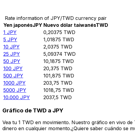
Convierte Yen japonés a Nuevo dólar taiwanés
Rate information of JPY/TWD currency pair
Yen japonés
JPY
Nuevo dólar taiwanés
TWD
1
JPY
0,20375
TWD
5
JPY
1,01875
TWD
10
JPY
2,0375
TWD
25
JPY
5,09374
TWD
50
JPY
10,1875
TWD
100
JPY
20,375
TWD
500
JPY
101,875
TWD
1000
JPY
203,75
TWD
5000
JPY
1018,75
TWD
10.000
JPY
2037,5
TWD
Gráfico de TWD a JPY
Vea tu 1 TWD en movimiento. Nuestro gráfico en vivo de
dinero en cualquier momento.¿Quiere saber cuándo se mue