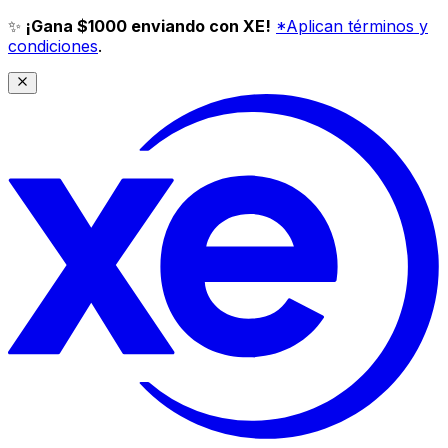
✨
¡Gana $1000 enviando con XE!
*Aplican términos y
condiciones
.