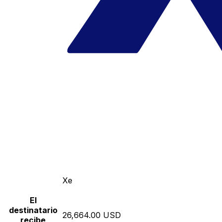
Xe
El
destinatario
26,664.00 USD
recibe