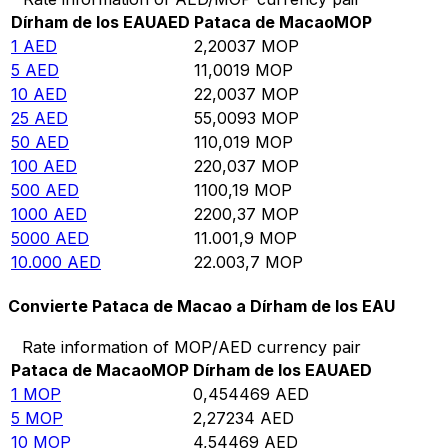
Dírham de los EAU
AED
Pataca de Macao
MOP
1
AED
2,20037
MOP
5
AED
11,0019
MOP
10
AED
22,0037
MOP
25
AED
55,0093
MOP
50
AED
110,019
MOP
100
AED
220,037
MOP
500
AED
1100,19
MOP
1000
AED
2200,37
MOP
5000
AED
11.001,9
MOP
10.000
AED
22.003,7
MOP
Convierte Pataca de Macao a Dírham de los EAU
Rate information of MOP/AED currency pair
Pataca de Macao
MOP
Dírham de los EAU
AED
1
MOP
0,454469
AED
5
MOP
2,27234
AED
10
MOP
4,54469
AED