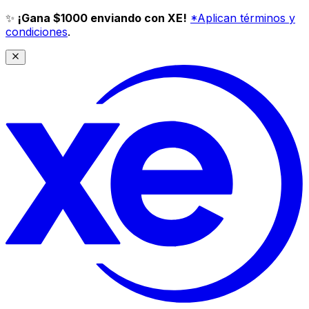
✨
¡Gana $1000 enviando con XE!
*Aplican términos y
condiciones
.