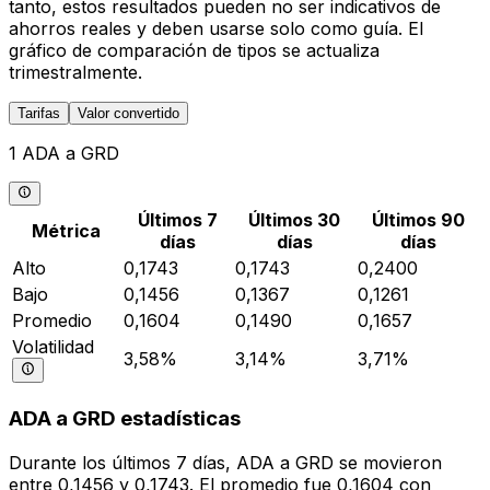
tanto, estos resultados pueden no ser indicativos de
ahorros reales y deben usarse solo como guía. El
gráfico de comparación de tipos se actualiza
trimestralmente.
Tarifas
Valor convertido
1 ADA a GRD
Últimos 7
Últimos 30
Últimos 90
Métrica
días
días
días
Alto
0,1743
0,1743
0,2400
Bajo
0,1456
0,1367
0,1261
Promedio
0,1604
0,1490
0,1657
Volatilidad
3,58%
3,14%
3,71%
ADA a GRD estadísticas
Durante los últimos 7 días, ADA a GRD se movieron
entre 0,1456 y 0,1743. El promedio fue 0,1604 con