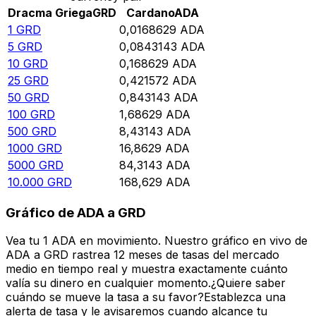
Dracma Griega
GRD
Cardano
ADA
1
GRD
0,0168629
ADA
5
GRD
0,0843143
ADA
10
GRD
0,168629
ADA
25
GRD
0,421572
ADA
50
GRD
0,843143
ADA
100
GRD
1,68629
ADA
500
GRD
8,43143
ADA
1000
GRD
16,8629
ADA
5000
GRD
84,3143
ADA
10.000
GRD
168,629
ADA
Gráfico de ADA a GRD
Vea tu 1 ADA en movimiento. Nuestro gráfico en vivo de
ADA a GRD rastrea 12 meses de tasas del mercado
medio en tiempo real y muestra exactamente cuánto
valía su dinero en cualquier momento.¿Quiere saber
cuándo se mueve la tasa a su favor?Establezca una
alerta de tasa y le avisaremos cuando alcance tu