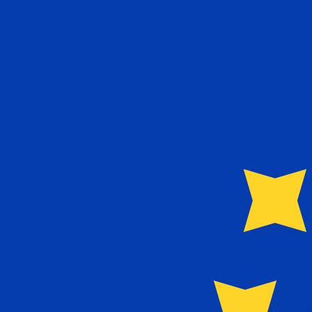
A
€
EUR
-
Euro
1.00
ADA
=
0,
173446
EUR
Tasa del mercado medio a las 16:46 UTC
Comprar criptomonedas en Kraken
Habla con un experto en divisas hoy.
Podemos superar las
Programar una llamada
Utilizamos el tipo de cambio medio del mercado para nue
para ver los tipos de cambio de envío
¿Sabías que puedes enviar dinero al extranjero con Xe?
Regístrate hoy mismo