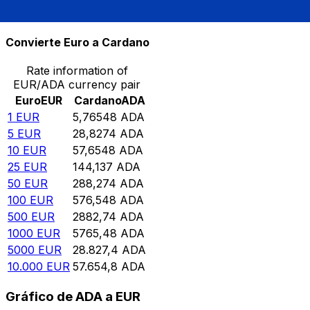
10.000
ADA
1734,46
EUR
Convierte Euro a Cardano
Rate information of
EUR/ADA currency pair
Euro
EUR
Cardano
ADA
1
EUR
5,76548
ADA
5
EUR
28,8274
ADA
10
EUR
57,6548
ADA
25
EUR
144,137
ADA
50
EUR
288,274
ADA
100
EUR
576,548
ADA
500
EUR
2882,74
ADA
1000
EUR
5765,48
ADA
5000
EUR
28.827,4
ADA
10.000
EUR
57.654,8
ADA
Gráfico de ADA a EUR