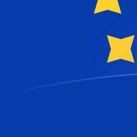
tipos de cambio de ADA a EUR hoy
Convierte Cardano a Euro
Rate information of
ADA/EUR currency pair
Cardano
ADA
Euro
EUR
1
ADA
0,173446
EUR
5
ADA
0,867231
EUR
10
ADA
1,73446
EUR
25
ADA
4,33616
EUR
50
ADA
8,67231
EUR
100
ADA
17,3446
EUR
500
ADA
86,7231
EUR
1000
ADA
173,446
EUR
5000
ADA
867,231
EUR