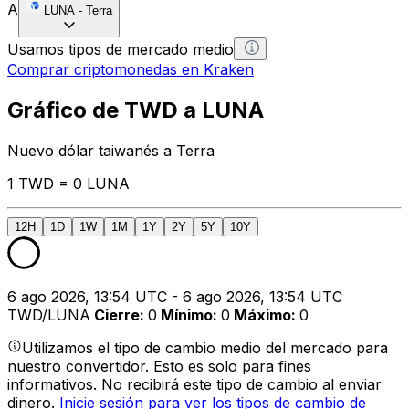
A
LUNA
-
Terra
Usamos tipos de mercado medio
Comprar criptomonedas en Kraken
Gráfico de TWD a LUNA
Nuevo dólar taiwanés a Terra
1 TWD = 0 LUNA
12H
1D
1W
1M
1Y
2Y
5Y
10Y
6 ago 2026, 13:54 UTC - 6 ago 2026, 13:54 UTC
TWD/LUNA
Cierre
:
0
Mínimo
:
0
Máximo
:
0
Utilizamos el tipo de cambio medio del mercado para
nuestro convertidor. Esto es solo para fines
informativos. No recibirá este tipo de cambio al enviar
dinero.
Inicie sesión para ver los tipos de cambio de