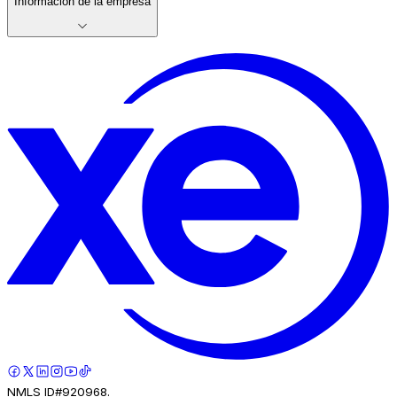
Información de la empresa
NMLS ID#920968.