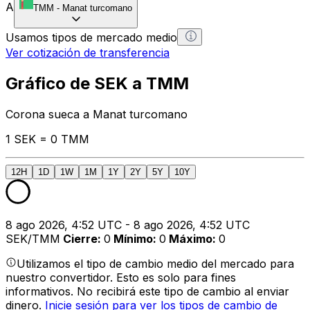
A
TMM
-
Manat turcomano
Usamos tipos de mercado medio
Ver cotización de transferencia
Gráfico de SEK a TMM
Corona sueca a Manat turcomano
1 SEK = 0 TMM
12H
1D
1W
1M
1Y
2Y
5Y
10Y
8 ago 2026, 4:52 UTC - 8 ago 2026, 4:52 UTC
SEK/TMM
Cierre
:
0
Mínimo
:
0
Máximo
:
0
Utilizamos el tipo de cambio medio del mercado para
nuestro convertidor. Esto es solo para fines
informativos. No recibirá este tipo de cambio al enviar
dinero.
Inicie sesión para ver los tipos de cambio de