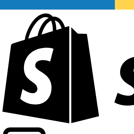
Apoyamos tarifas a nivel comercial en más de 300 compa