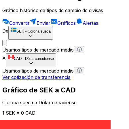
Gráfico histórico de tipos de cambio de divisas
Convertir
Enviar
Gráficos
Alertas
De
SEK
-
Corona sueca
Usamos tipos de mercado medio
A
CAD
-
Dólar canadiense
Usamos tipos de mercado medio
Ver cotización de transferencia
Gráfico de SEK a CAD
Corona sueca a Dólar canadiense
1 SEK = 0 CAD
12H
1D
1W
1M
1Y
2Y
5Y
10Y