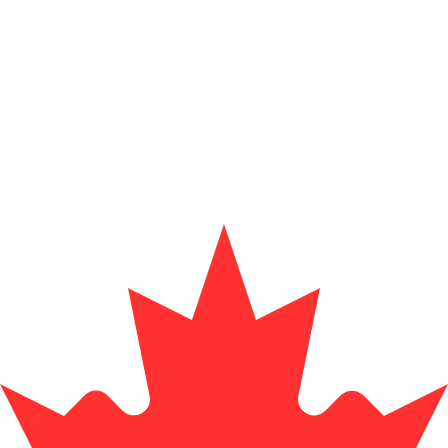
stro convertidor. Esto es solo para fines informativos. No 
estadounidense (USD)
fa de cambio de Corona sueca más popular es de SEK a USD.