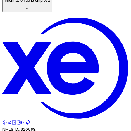
Información de la empresa
NMLS ID#920968.