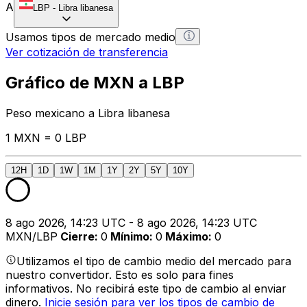
A
LBP
-
Libra libanesa
Usamos tipos de mercado medio
Ver cotización de transferencia
Gráfico de MXN a LBP
Peso mexicano a Libra libanesa
1 MXN = 0 LBP
12H
1D
1W
1M
1Y
2Y
5Y
10Y
8 ago 2026, 14:23 UTC - 8 ago 2026, 14:23 UTC
MXN/LBP
Cierre
:
0
Mínimo
:
0
Máximo
:
0
Utilizamos el tipo de cambio medio del mercado para
nuestro convertidor. Esto es solo para fines
informativos. No recibirá este tipo de cambio al enviar
dinero.
Inicie sesión para ver los tipos de cambio de