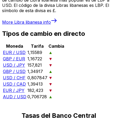
USD. El código de la divisa Libras libanesas es LBP. El
símbolo de esta divisa es £.
More
Libra libanesa
info
Tipos de cambio en directo
Moneda
Tarifa
Cambia
EUR / USD
1,15589
▲
GBP / EUR
1,16722
▼
USD / JPY
157,821
▼
GBP / USD
1,34917
▲
USD / CHF
0,807847
▼
USD / CAD
1,39413
▼
EUR / JPY
182,423
▼
AUD / USD
0,706728
▲
Tasas del Banco Central