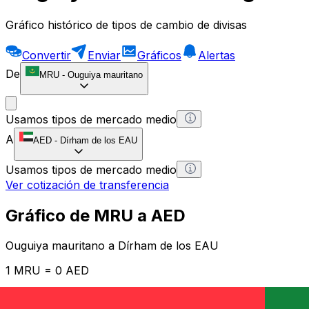
Gráfico histórico de tipos de cambio de divisas
Convertir
Enviar
Gráficos
Alertas
De
MRU
-
Ouguiya mauritano
Usamos tipos de mercado medio
A
AED
-
Dírham de los EAU
Usamos tipos de mercado medio
Ver cotización de transferencia
Gráfico de MRU a AED
Ouguiya mauritano a Dírham de los EAU
1 MRU = 0 AED
12H
1D
1W
1M
1Y
2Y
5Y
10Y