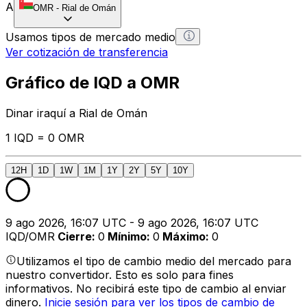
A
OMR
-
Rial de Omán
Usamos tipos de mercado medio
Ver cotización de transferencia
Gráfico de IQD a OMR
Dinar iraquí a Rial de Omán
1 IQD = 0 OMR
12H
1D
1W
1M
1Y
2Y
5Y
10Y
9 ago 2026, 16:07 UTC - 9 ago 2026, 16:07 UTC
IQD/OMR
Cierre
:
0
Mínimo
:
0
Máximo
:
0
Utilizamos el tipo de cambio medio del mercado para
nuestro convertidor. Esto es solo para fines
informativos. No recibirá este tipo de cambio al enviar
dinero.
Inicie sesión para ver los tipos de cambio de