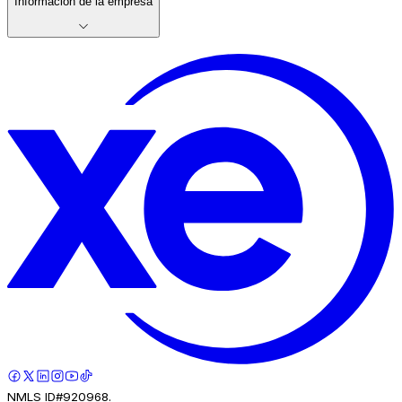
Información de la empresa
NMLS ID#920968.