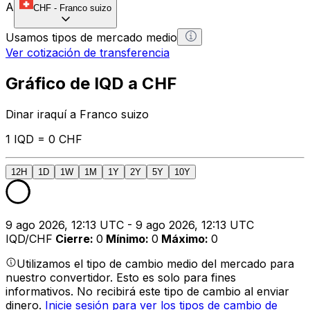
A
CHF
-
Franco suizo
Usamos tipos de mercado medio
Ver cotización de transferencia
Gráfico de IQD a CHF
Dinar iraquí a Franco suizo
1 IQD = 0 CHF
12H
1D
1W
1M
1Y
2Y
5Y
10Y
9 ago 2026, 12:13 UTC - 9 ago 2026, 12:13 UTC
IQD/CHF
Cierre
:
0
Mínimo
:
0
Máximo
:
0
Utilizamos el tipo de cambio medio del mercado para
nuestro convertidor. Esto es solo para fines
informativos. No recibirá este tipo de cambio al enviar
dinero.
Inicie sesión para ver los tipos de cambio de