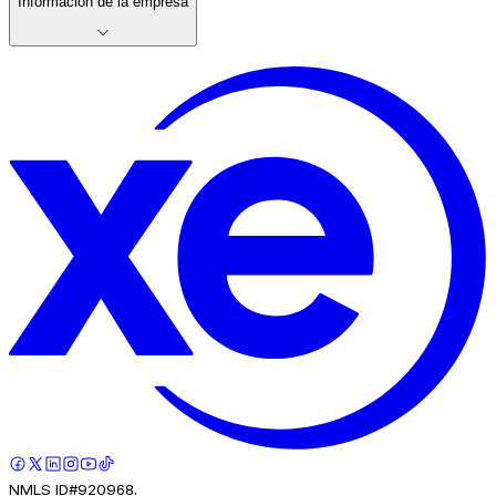
Información de la empresa
NMLS ID#920968.