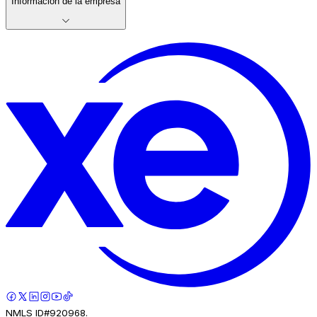
Información de la empresa
NMLS ID#920968.