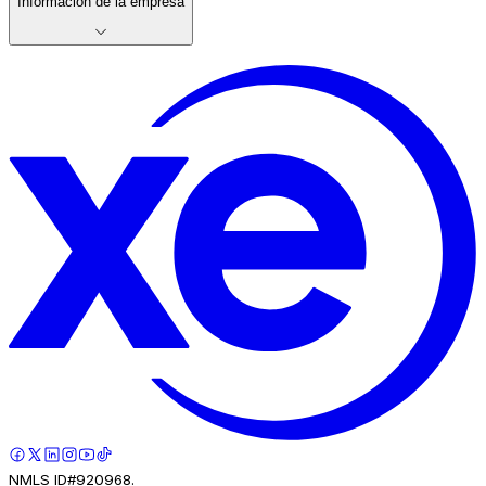
Información de la empresa
NMLS ID#920968.