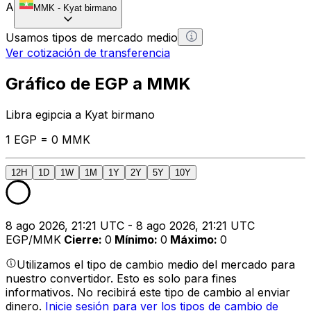
A
MMK
-
Kyat birmano
Usamos tipos de mercado medio
Ver cotización de transferencia
Gráfico de EGP a MMK
Libra egipcia a Kyat birmano
1 EGP = 0 MMK
12H
1D
1W
1M
1Y
2Y
5Y
10Y
8 ago 2026, 21:21 UTC - 8 ago 2026, 21:21 UTC
EGP/MMK
Cierre
:
0
Mínimo
:
0
Máximo
:
0
Utilizamos el tipo de cambio medio del mercado para
nuestro convertidor. Esto es solo para fines
informativos. No recibirá este tipo de cambio al enviar
dinero.
Inicie sesión para ver los tipos de cambio de