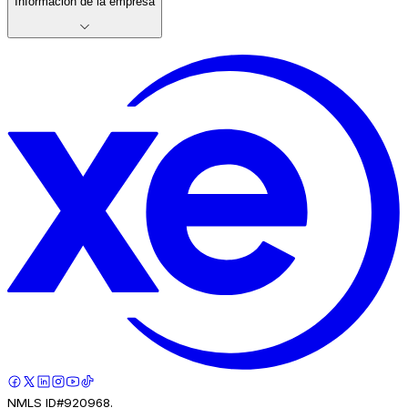
Información de la empresa
NMLS ID#920968.