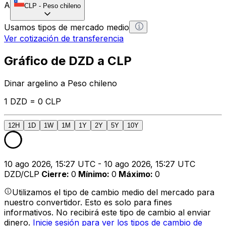
A
CLP
-
Peso chileno
Usamos tipos de mercado medio
Ver cotización de transferencia
Gráfico de DZD a CLP
Dinar argelino a Peso chileno
1 DZD = 0 CLP
12H
1D
1W
1M
1Y
2Y
5Y
10Y
10 ago 2026, 15:27 UTC - 10 ago 2026, 15:27 UTC
DZD/CLP
Cierre
:
0
Mínimo
:
0
Máximo
:
0
Utilizamos el tipo de cambio medio del mercado para
nuestro convertidor. Esto es solo para fines
informativos. No recibirá este tipo de cambio al enviar
dinero.
Inicie sesión para ver los tipos de cambio de