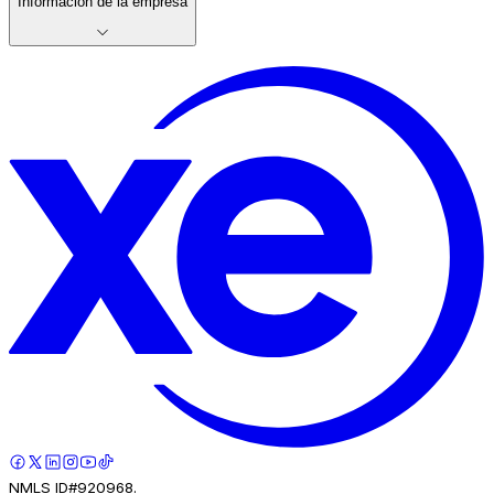
Información de la empresa
NMLS ID#920968.