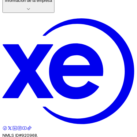
Información de la empresa
NMLS ID#920968.