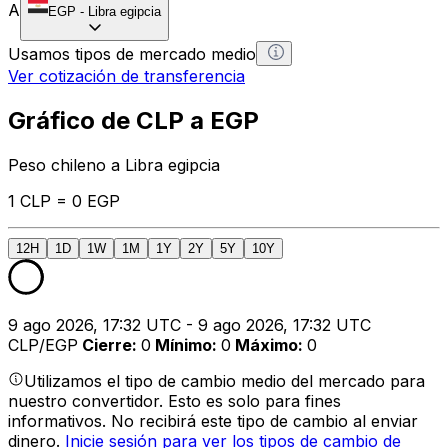
A
EGP
-
Libra egipcia
Usamos tipos de mercado medio
Ver cotización de transferencia
Gráfico de CLP a EGP
Peso chileno a Libra egipcia
1 CLP = 0 EGP
12H
1D
1W
1M
1Y
2Y
5Y
10Y
9 ago 2026, 17:32 UTC - 9 ago 2026, 17:32 UTC
CLP/EGP
Cierre
:
0
Mínimo
:
0
Máximo
:
0
Utilizamos el tipo de cambio medio del mercado para
nuestro convertidor. Esto es solo para fines
informativos. No recibirá este tipo de cambio al enviar
dinero.
Inicie sesión para ver los tipos de cambio de