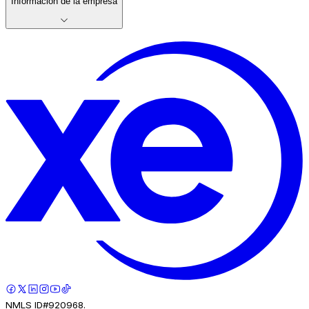
Información de la empresa
NMLS ID#920968.