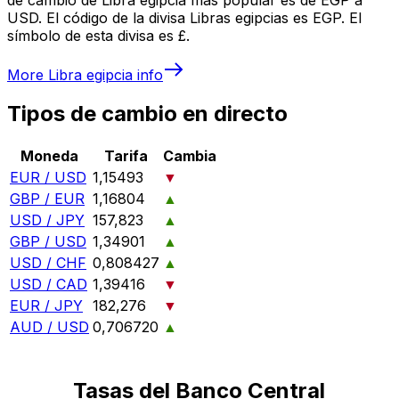
USD. El código de la divisa Libras egipcias es EGP. El
símbolo de esta divisa es £.
More
Libra egipcia
info
Tipos de cambio en directo
Moneda
Tarifa
Cambia
EUR / USD
1,15493
▼
GBP / EUR
1,16804
▲
USD / JPY
157,823
▲
GBP / USD
1,34901
▲
USD / CHF
0,808427
▲
USD / CAD
1,39416
▼
EUR / JPY
182,276
▼
AUD / USD
0,706720
▲
Tasas del Banco Central