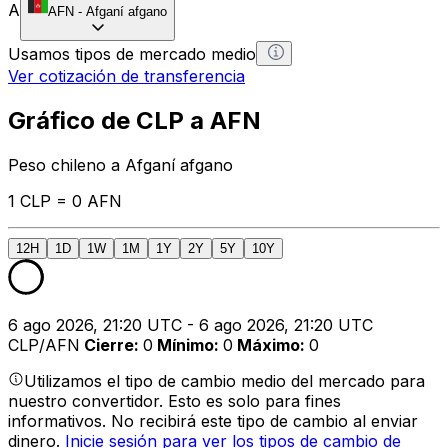
A
AFN
-
Afganí afgano
Usamos tipos de mercado medio
Ver cotización de transferencia
Gráfico de CLP a AFN
Peso chileno a Afganí afgano
1 CLP = 0 AFN
12H
1D
1W
1M
1Y
2Y
5Y
10Y
6 ago 2026, 21:20 UTC - 6 ago 2026, 21:20 UTC
CLP/AFN
Cierre
:
0
Mínimo
:
0
Máximo
:
0
Utilizamos el tipo de cambio medio del mercado para
nuestro convertidor. Esto es solo para fines
informativos. No recibirá este tipo de cambio al enviar
dinero.
Inicie sesión para ver los tipos de cambio de