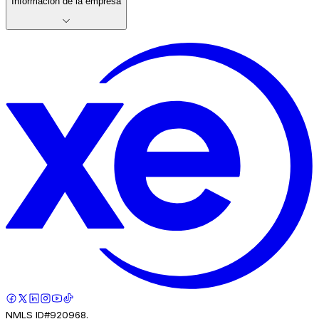
Información de la empresa
NMLS ID#920968.