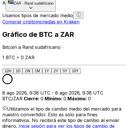
A
ZAR
-
Rand sudafricano
Usamos tipos de mercado medio
Comprar criptomonedas en Kraken
Gráfico de BTC a ZAR
Bitcoin a Rand sudafricano
1 BTC = 0 ZAR
12H
1D
1W
1M
1Y
2Y
5Y
10Y
8 ago 2026, 9:38 UTC - 8 ago 2026, 9:38 UTC
BTC/ZAR
Cierre
:
0
Mínimo
:
0
Máximo
:
0
Utilizamos el tipo de cambio medio del mercado para
nuestro convertidor. Esto es solo para fines
informativos. No recibirá este tipo de cambio al enviar
dinero.
Inicie sesión para ver los tipos de cambio de