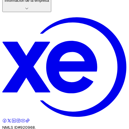
Información de la empresa
NMLS ID#920968.