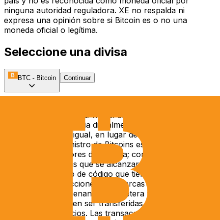
país y no es reconocida como moneda oficial por
ninguna autoridad reguladora. XE no respalda ni
expresa una opinión sobre si Bitcoin es o no una
moneda oficial o legítima.
Seleccione una divisa
BTC
-
Bitcoin
Continuar
Información sobre Bitcoin
Bitcoin es una moneda virtual descentralizada. Esta
moneda se intercambia digitalmente y es gestionada por
una red de igual a igual, en lugar de un banco central o
autoridad. El suministro de Bitcoins es automatizado y se
libera a los servidores de minería; con un límite de 21
millones de Bitcoins que se alcanzará para 2140. Cada
Bitcoin es un trozo de código que tiene su propio
registro de transacciones con marcas de tiempo. Las
monedas se almacenan en la billetera virtual de un
propietario y pueden ser transferidas e intercambiadas
por bienes y servicios. Las transacciones son públicas y,