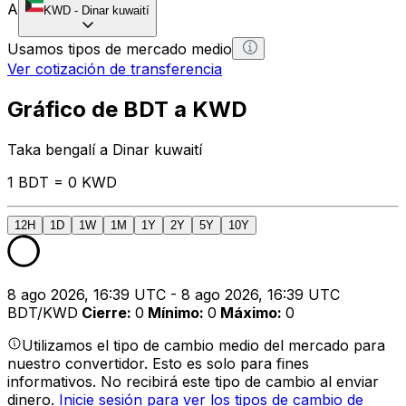
A
KWD
-
Dinar kuwaití
Usamos tipos de mercado medio
Ver cotización de transferencia
Gráfico de BDT a KWD
Taka bengalí a Dinar kuwaití
1 BDT = 0 KWD
12H
1D
1W
1M
1Y
2Y
5Y
10Y
8 ago 2026, 16:39 UTC - 8 ago 2026, 16:39 UTC
BDT/KWD
Cierre
:
0
Mínimo
:
0
Máximo
:
0
Utilizamos el tipo de cambio medio del mercado para
nuestro convertidor. Esto es solo para fines
informativos. No recibirá este tipo de cambio al enviar
dinero.
Inicie sesión para ver los tipos de cambio de