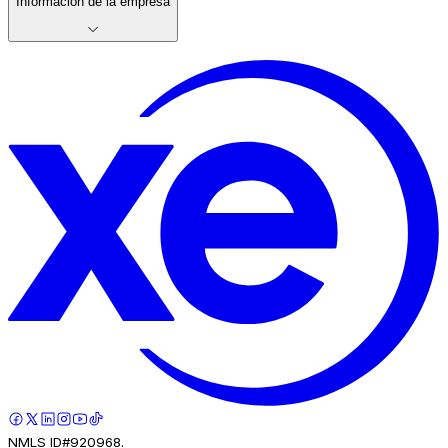
Información de la empresa
NMLS ID#920968.