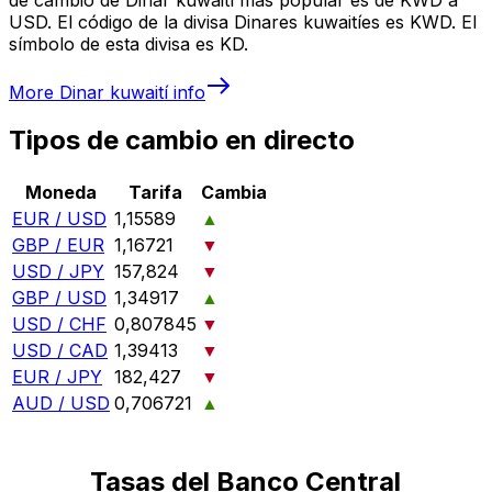
USD. El código de la divisa Dinares kuwaitíes es KWD. El
símbolo de esta divisa es KD.
More
Dinar kuwaití
info
Tipos de cambio en directo
Moneda
Tarifa
Cambia
EUR / USD
1,15589
▲
GBP / EUR
1,16721
▼
USD / JPY
157,824
▼
GBP / USD
1,34917
▲
USD / CHF
0,807845
▼
USD / CAD
1,39413
▼
EUR / JPY
182,427
▼
AUD / USD
0,706721
▲
Tasas del Banco Central