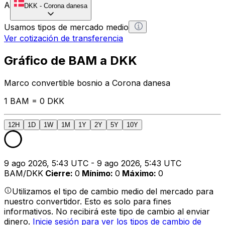
A
DKK
-
Corona danesa
Usamos tipos de mercado medio
Ver cotización de transferencia
Gráfico de BAM a DKK
Marco convertible bosnio a Corona danesa
1 BAM = 0 DKK
12H
1D
1W
1M
1Y
2Y
5Y
10Y
9 ago 2026, 5:43 UTC - 9 ago 2026, 5:43 UTC
BAM/DKK
Cierre
:
0
Mínimo
:
0
Máximo
:
0
Utilizamos el tipo de cambio medio del mercado para
nuestro convertidor. Esto es solo para fines
informativos. No recibirá este tipo de cambio al enviar
dinero.
Inicie sesión para ver los tipos de cambio de