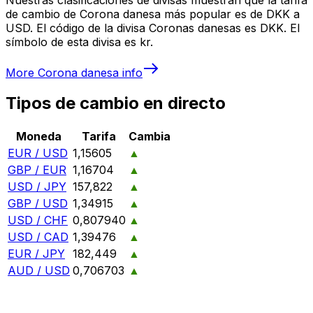
de cambio de Corona danesa más popular es de DKK a
USD. El código de la divisa Coronas danesas es DKK. El
símbolo de esta divisa es kr.
More
Corona danesa
info
Tipos de cambio en directo
Moneda
Tarifa
Cambia
EUR / USD
1,15605
▲
GBP / EUR
1,16704
▲
USD / JPY
157,822
▲
GBP / USD
1,34915
▲
USD / CHF
0,807940
▲
USD / CAD
1,39476
▲
EUR / JPY
182,449
▲
AUD / USD
0,706703
▲