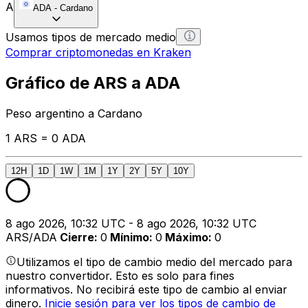
A
ADA
-
Cardano
Usamos tipos de mercado medio
Comprar criptomonedas en Kraken
Gráfico de ARS a ADA
Peso argentino a Cardano
1 ARS = 0 ADA
12H
1D
1W
1M
1Y
2Y
5Y
10Y
8 ago 2026, 10:32 UTC - 8 ago 2026, 10:32 UTC
ARS/ADA
Cierre
:
0
Mínimo
:
0
Máximo
:
0
Utilizamos el tipo de cambio medio del mercado para
nuestro convertidor. Esto es solo para fines
informativos. No recibirá este tipo de cambio al enviar
dinero.
Inicie sesión para ver los tipos de cambio de