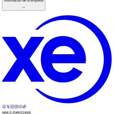
Información de la empresa
NMLS ID#920968.