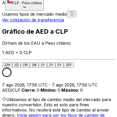
A
CLP
-
Peso chileno
Usamos tipos de mercado medio
Ver cotización de transferencia
Gráfico de AED a CLP
Dírham de los EAU a Peso chileno
1 AED = 0 CLP
12H
1D
1W
1M
1Y
2Y
5Y
10Y
7 ago 2026, 17:59 UTC - 7 ago 2026, 17:59 UTC
AED/CLP
Cierre
:
0
Mínimo
:
0
Máximo
:
0
Utilizamos el tipo de cambio medio del mercado para
nuestro convertidor. Esto es solo para fines
informativos. No recibirá este tipo de cambio al enviar
dinero.
Inicie sesión para ver los tipos de cambio de