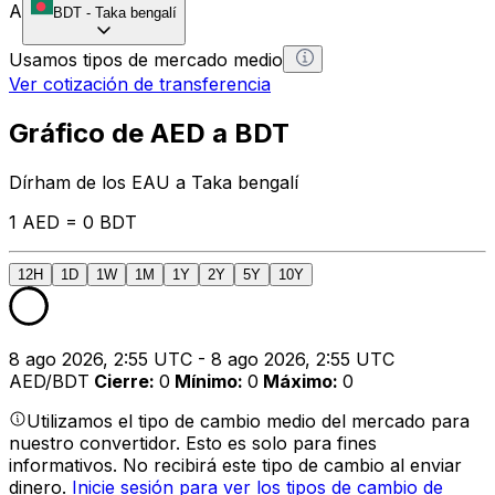
A
BDT
-
Taka bengalí
Usamos tipos de mercado medio
Ver cotización de transferencia
Gráfico de AED a BDT
Dírham de los EAU a Taka bengalí
1 AED = 0 BDT
12H
1D
1W
1M
1Y
2Y
5Y
10Y
8 ago 2026, 2:55 UTC - 8 ago 2026, 2:55 UTC
AED/BDT
Cierre
:
0
Mínimo
:
0
Máximo
:
0
Utilizamos el tipo de cambio medio del mercado para
nuestro convertidor. Esto es solo para fines
informativos. No recibirá este tipo de cambio al enviar
dinero.
Inicie sesión para ver los tipos de cambio de