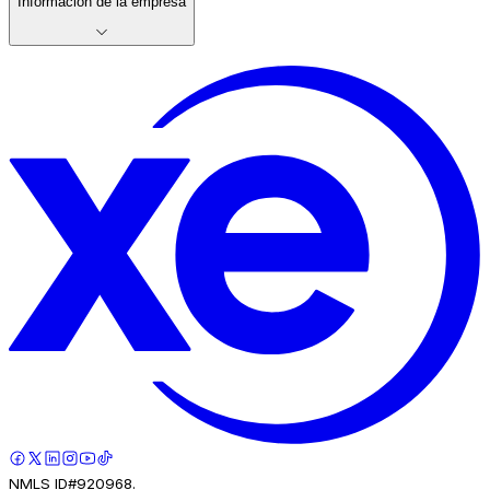
Información de la empresa
NMLS ID#920968.