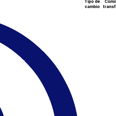
Tipo de
Comi
cambio
trans