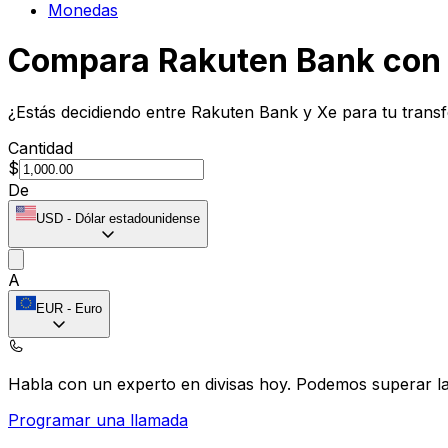
Monedas
Compara Rakuten Bank con
¿Estás decidiendo entre Rakuten Bank y Xe para tu transf
Cantidad
$
De
USD
-
Dólar estadounidense
A
EUR
-
Euro
Habla con un experto en divisas hoy.
Podemos superar las
Programar una llamada