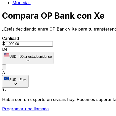
Monedas
Compara OP Bank con Xe
¿Estás decidiendo entre OP Bank y Xe para tu transferenc
Cantidad
$
De
USD
-
Dólar estadounidense
A
EUR
-
Euro
Habla con un experto en divisas hoy.
Podemos superar las
Programar una llamada