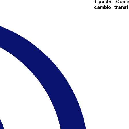
Tipo de
Comis
cambio
transf