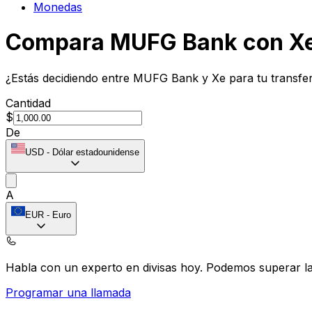
Monedas
Compara MUFG Bank con X
¿Estás decidiendo entre MUFG Bank y Xe para tu transfer
Cantidad
$
De
USD
-
Dólar estadounidense
A
EUR
-
Euro
Habla con un experto en divisas hoy.
Podemos superar las
Programar una llamada