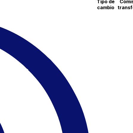
Tipo de
Comis
cambio
transf