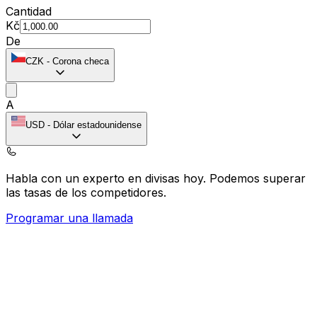
Cantidad
Kč
De
CZK
-
Corona checa
A
USD
-
Dólar estadounidense
Habla con un experto en divisas hoy.
Podemos superar
las tasas de los competidores.
Programar una llamada