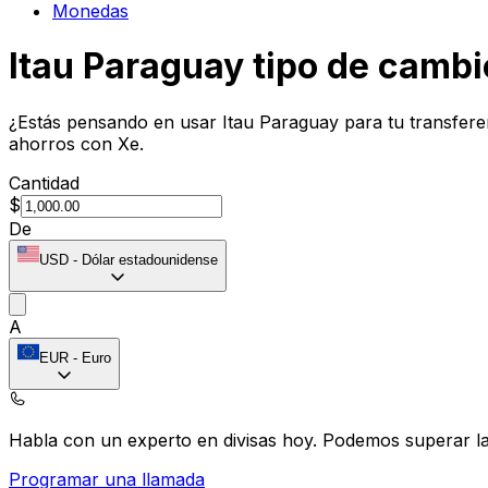
Monedas
Itau Paraguay tipo de cambi
¿Estás pensando en usar Itau Paraguay para tu transfere
ahorros con Xe.
Cantidad
$
De
USD
-
Dólar estadounidense
A
EUR
-
Euro
Habla con un experto en divisas hoy.
Podemos superar las
Programar una llamada