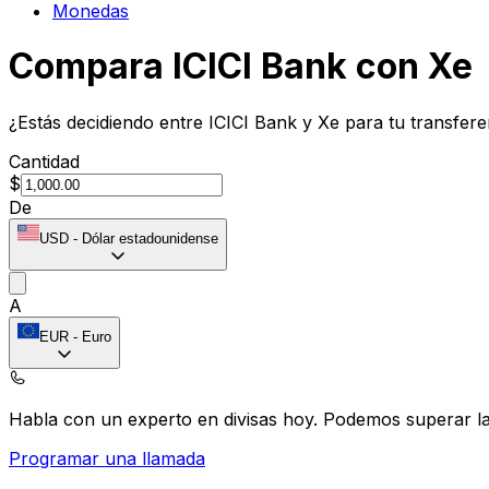
Monedas
Compara ICICI Bank con Xe
¿Estás decidiendo entre ICICI Bank y Xe para tu transfer
Cantidad
$
De
USD
-
Dólar estadounidense
A
EUR
-
Euro
Habla con un experto en divisas hoy.
Podemos superar las
Programar una llamada