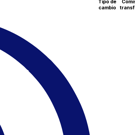
Tipo de
Comi
cambio
trans