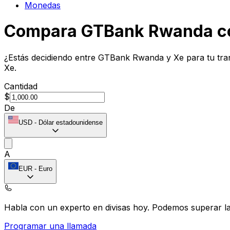
Monedas
Compara GTBank Rwanda c
¿Estás decidiendo entre GTBank Rwanda y Xe para tu tran
Xe.
Cantidad
$
De
USD
-
Dólar estadounidense
A
EUR
-
Euro
Habla con un experto en divisas hoy.
Podemos superar las
Programar una llamada