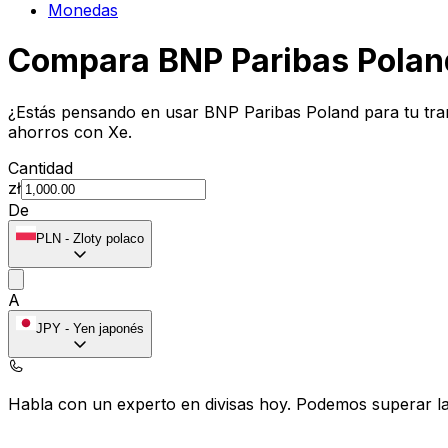
Monedas
Compara BNP Paribas Polan
¿Estás pensando en usar BNP Paribas Poland para tu tra
ahorros con Xe.
Cantidad
zł
De
PLN
-
Zloty polaco
A
JPY
-
Yen japonés
Habla con un experto en divisas hoy.
Podemos superar las
Programar una llamada