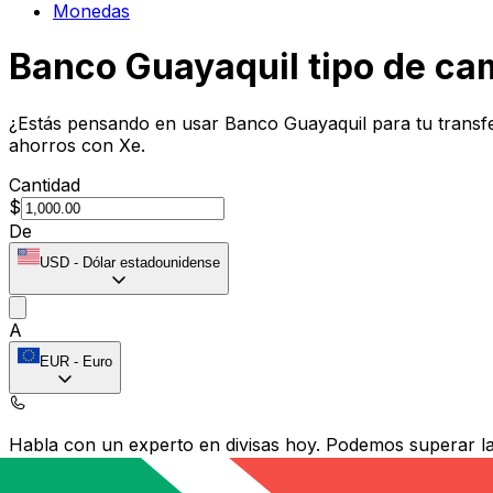
Monedas
Banco Guayaquil tipo de ca
¿Estás pensando en usar Banco Guayaquil para tu transfe
ahorros con Xe.
Cantidad
$
De
USD
-
Dólar estadounidense
A
EUR
-
Euro
Habla con un experto en divisas hoy.
Podemos superar las
Programar una llamada