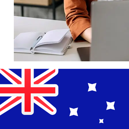
¿Qué tan rápido es un Alior Bank
PLN para AUD transferencia?
Los tiempos de entrega para transferencias
internacionales con Alior Bank de Polonia a Australia
varían según el método de pago y el momento de la
transacción. Normalmente, las transferencias bancarias
internacionales tardan entre 1 y 5 días laborables.
Factores como los festivos bancarios y los controles de
seguridad también pueden afectar la entrega.