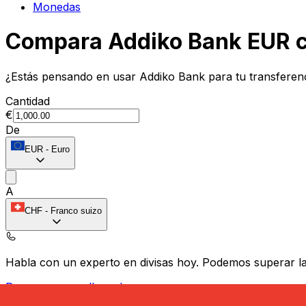
Monedas
Compara Addiko Bank EUR c
¿Estás pensando en usar Addiko Bank para tu transferen
Cantidad
€
De
EUR
-
Euro
A
CHF
-
Franco suizo
Habla con un experto en divisas hoy.
Podemos superar las
Programar una llamada