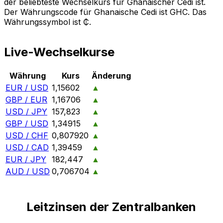
der beliebteste Wechselkurs für Ghanaischer Cedi ist.
Der Währungscode für Ghanaische Cedi ist GHC. Das
Währungssymbol ist ₵.
Live-Wechselkurse
Währung
Kurs
Änderung
EUR / USD
1,15602
▲
GBP / EUR
1,16706
▲
USD / JPY
157,823
▲
GBP / USD
1,34915
▲
USD / CHF
0,807920
▲
USD / CAD
1,39459
▲
EUR / JPY
182,447
▲
AUD / USD
0,706704
▲
Leitzinsen der Zentralbanken