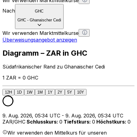
Wir verwenden Marktmittelkurse
Nach
GHC
GHC
-
Ghanaischer Cedi
Wir verwenden Marktmittelkurse
Überweisungsangebot anzeigen
Diagramm – ZAR in GHC
Südafrikanischer Rand zu Ghanaischer Cedi
1 ZAR = 0 GHC
12H
1D
1W
1M
1Y
2Y
5Y
10Y
9. Aug. 2026, 05:34 UTC - 9. Aug. 2026, 05:34 UTC
ZAR/GHC
Schlusskurs
:
0
Tiefstkurs
:
0
Höchstkurs
:
0
Wir verwenden den Mittelkurs für unseren