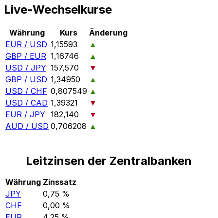
Live-Wechselkurse
Währung
Kurs
Änderung
EUR / USD
1,15593
▲
GBP / EUR
1,16746
▲
USD / JPY
157,570
▼
GBP / USD
1,34950
▲
USD / CHF
0,807549
▲
USD / CAD
1,39321
▼
EUR / JPY
182,140
▼
AUD / USD
0,706208
▲
Leitzinsen der Zentralbanken
Währung
Zinssatz
JPY
0,75 %
CHF
0,00 %
EUR
4,25 %