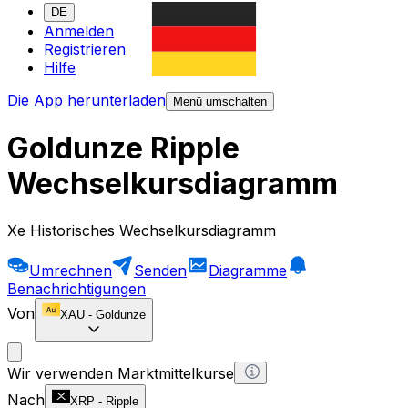
DE
Anmelden
Registrieren
Hilfe
Die App herunterladen
Menü umschalten
Goldunze Ripple
Wechselkursdiagramm
Xe Historisches Wechselkursdiagramm
Umrechnen
Senden
Diagramme
Benachrichtigungen
Von
XAU
-
Goldunze
Wir verwenden Marktmittelkurse
Nach
XRP
-
Ripple