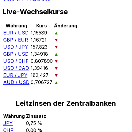
Live-Wechselkurse
Währung
Kurs
Änderung
EUR / USD
1,15589
▲
GBP / EUR
1,16721
▼
USD / JPY
157,823
▼
GBP / USD
1,34918
▲
USD / CHF
0,807890
▼
USD / CAD
1,39416
▼
EUR / JPY
182,427
▼
AUD / USD
0,706727
▲
Leitzinsen der Zentralbanken
Währung
Zinssatz
JPY
0,75 %
CHF
0,00 %