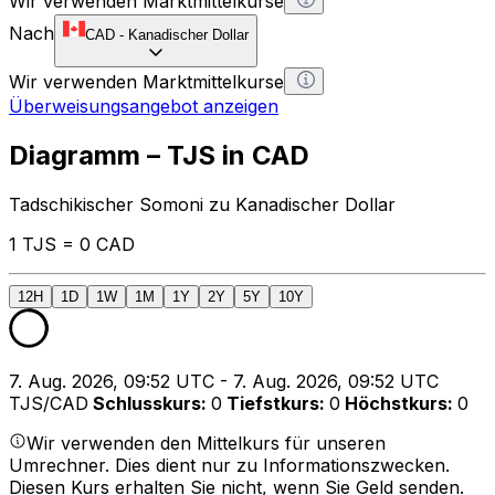
Wir verwenden Marktmittelkurse
Nach
CAD
-
Kanadischer Dollar
Wir verwenden Marktmittelkurse
Überweisungsangebot anzeigen
Diagramm – TJS in CAD
Tadschikischer Somoni zu Kanadischer Dollar
1 TJS = 0 CAD
12H
1D
1W
1M
1Y
2Y
5Y
10Y
7. Aug. 2026, 09:52 UTC - 7. Aug. 2026, 09:52 UTC
TJS/CAD
Schlusskurs
:
0
Tiefstkurs
:
0
Höchstkurs
:
0
Wir verwenden den Mittelkurs für unseren
Umrechner. Dies dient nur zu Informationszwecken.
Diesen Kurs erhalten Sie nicht, wenn Sie Geld senden.