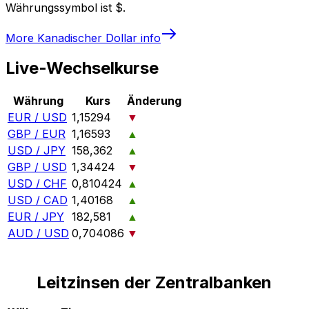
Währungssymbol ist $.
More
Kanadischer Dollar
info
Live-Wechselkurse
Währung
Kurs
Änderung
EUR / USD
1,15294
▼
GBP / EUR
1,16593
▲
USD / JPY
158,362
▲
GBP / USD
1,34424
▼
USD / CHF
0,810424
▲
USD / CAD
1,40168
▲
EUR / JPY
182,581
▲
AUD / USD
0,704086
▼
Leitzinsen der Zentralbanken