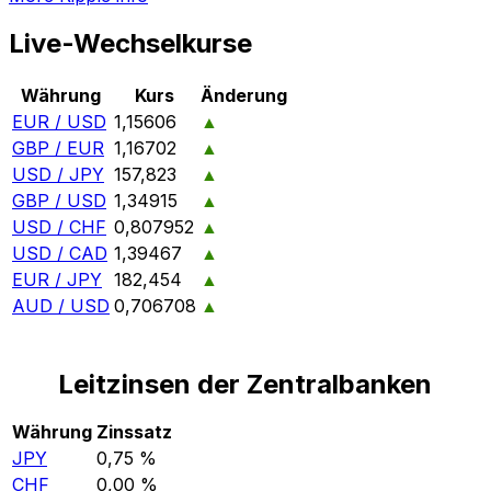
Live-Wechselkurse
Währung
Kurs
Änderung
EUR / USD
1,15606
▲
GBP / EUR
1,16702
▲
USD / JPY
157,823
▲
GBP / USD
1,34915
▲
USD / CHF
0,807952
▲
USD / CAD
1,39467
▲
EUR / JPY
182,454
▲
AUD / USD
0,706708
▲
Leitzinsen der Zentralbanken
Währung
Zinssatz
JPY
0,75 %
CHF
0,00 %