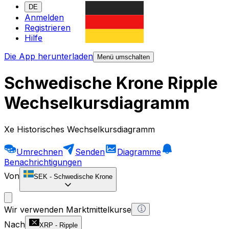
DE
Anmelden
Registrieren
Hilfe
Die App herunterladen
Menü umschalten
Schwedische Krone Ripple
Wechselkursdiagramm
Xe Historisches Wechselkursdiagramm
Umrechnen
Senden
Diagramme
Benachrichtigungen
Von
SEK
-
Schwedische Krone
Wir verwenden Marktmittelkurse
Nach
XRP
-
Ripple