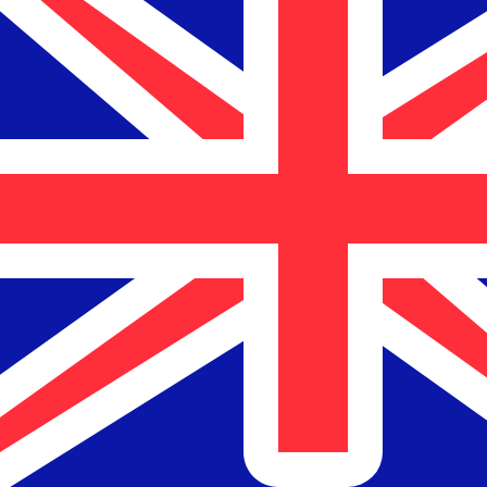
12H
1D
1W
1M
1Y
2Y
5Y
10Y
7. Aug. 2026, 06:48 UTC - 7. Aug. 2026, 06:48 UTC
NZD/MTL
Schlusskurs
:
0
Tiefstkurs
:
0
Höchstkurs
:
0
Wir verwenden den Mittelkurs für unseren Umrechner. D
Beliebte US-Dollar (USD) Paare
Informationen zu Währungen
NZD
-
Neuseeland-Dollar
Unsere Währungsrankings zeigen, dass NZD zu USD der be
Währungssymbol ist $.
More
Neuseeland-Dollar
info