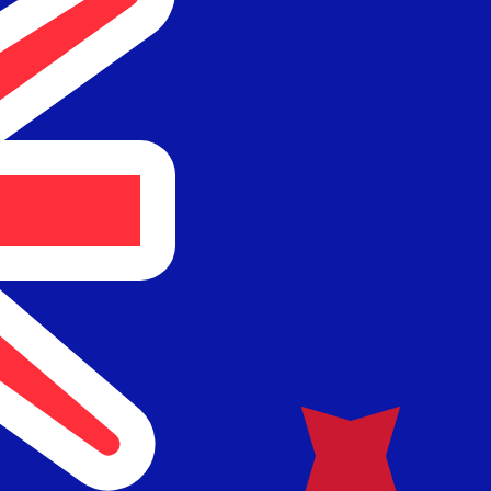
ies dient nur zu Informationszwecken. Diesen Kurs erhalt
liebteste Wechselkurs für Neuseeland-Dollar ist. Der Wä