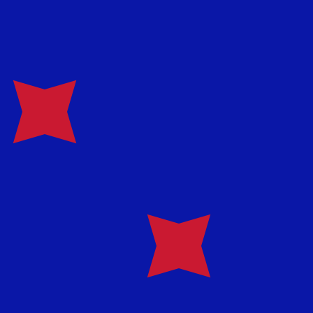
en Sie nicht, wenn Sie Geld senden.
Sendekurse prüfen.
hrungscode für Neuseeland-Dollar ist NZD. Das