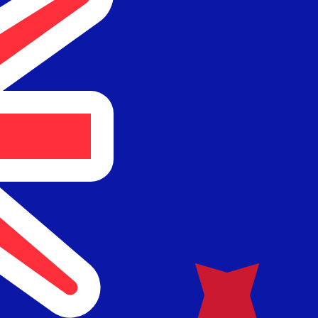
ies dient nur zu Informationszwecken. Diesen Kurs erhalt
liebteste Wechselkurs für Neuseeland-Dollar ist. Der Wä