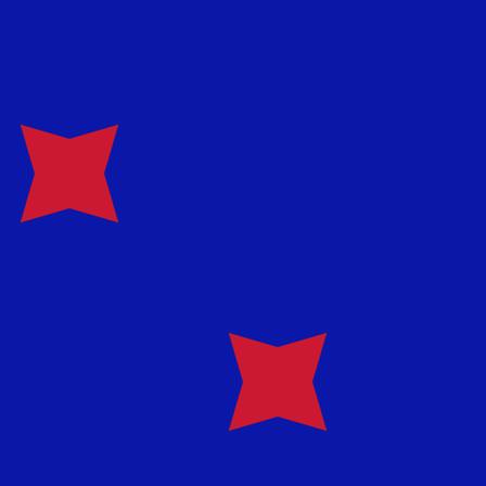
en Sie nicht, wenn Sie Geld senden.
Sendekurse prüfen.
hrungscode für Neuseeland-Dollar ist NZD. Das