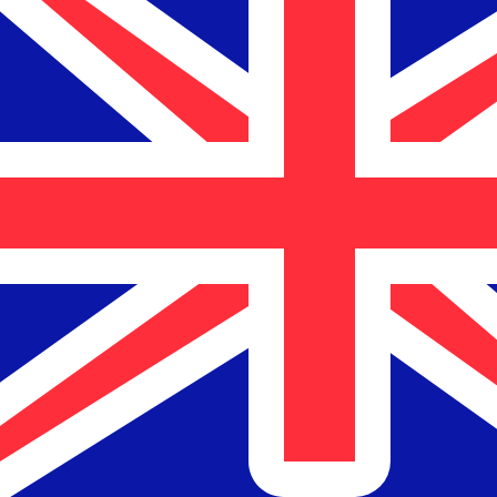
12H
1D
1W
1M
1Y
2Y
5Y
10Y
7. Aug. 2026, 17:52 UTC - 7. Aug. 2026, 17:52 UTC
NZD/LUF
Schlusskurs
:
0
Tiefstkurs
:
0
Höchstkurs
:
0
Wir verwenden den Mittelkurs für unseren Umrechner. D
Beliebte US-Dollar (USD) Paare
Informationen zu Währungen
NZD
-
Neuseeland-Dollar
Unsere Währungsrankings zeigen, dass NZD zu USD der be
Währungssymbol ist $.
More
Neuseeland-Dollar
info