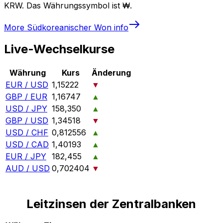
KRW. Das Währungssymbol ist ₩.
More
Südkoreanischer Won
info
Live-Wechselkurse
Währung
Kurs
Änderung
EUR / USD
1,15222
▼
GBP / EUR
1,16747
▲
USD / JPY
158,350
▲
GBP / USD
1,34518
▼
USD / CHF
0,812556
▲
USD / CAD
1,40193
▲
EUR / JPY
182,455
▲
AUD / USD
0,702404
▼
Leitzinsen der Zentralbanken