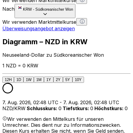
Wir verwenden Marktmittelkurse
Nach
KRW
-
Südkoreanischer Won
Wir verwenden Marktmittelkurse
Überweisungsangebot anzeigen
Diagramm – NZD in KRW
Neuseeland-Dollar zu Südkoreanischer Won
1 NZD = 0 KRW
12H
1D
1W
1M
1Y
2Y
5Y
10Y
7. Aug. 2026, 02:48 UTC - 7. Aug. 2026, 02:48 UTC
NZD/KRW
Schlusskurs
:
0
Tiefstkurs
:
0
Höchstkurs
:
0
Wir verwenden den Mittelkurs für unseren
Umrechner. Dies dient nur zu Informationszwecken.
Diesen Kurs erhalten Sie nicht, wenn Sie Geld senden.