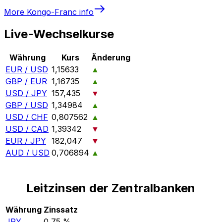
More
Kongo-Franc
info
Live-Wechselkurse
Währung
Kurs
Änderung
EUR / USD
1,15633
▲
GBP / EUR
1,16735
▲
USD / JPY
157,435
▼
GBP / USD
1,34984
▲
USD / CHF
0,807562
▲
USD / CAD
1,39342
▼
EUR / JPY
182,047
▼
AUD / USD
0,706894
▲
Leitzinsen der Zentralbanken
Währung
Zinssatz
JPY
0,75 %