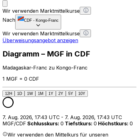
Wir verwenden Marktmittelkurse
Nach
CDF
-
Kongo-Franc
Wir verwenden Marktmittelkurse
Überweisungsangebot anzeigen
Diagramm – MGF in CDF
Madagaskar-Franc zu Kongo-Franc
1 MGF = 0 CDF
12H
1D
1W
1M
1Y
2Y
5Y
10Y
7. Aug. 2026, 17:43 UTC - 7. Aug. 2026, 17:43 UTC
MGF/CDF
Schlusskurs
:
0
Tiefstkurs
:
0
Höchstkurs
:
0
Wir verwenden den Mittelkurs für unseren