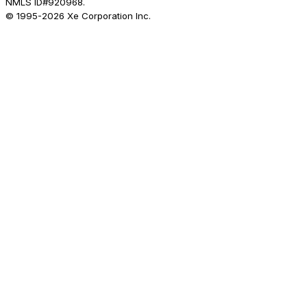
NMLS ID#920968.
© 1995-
2026
Xe Corporation Inc.