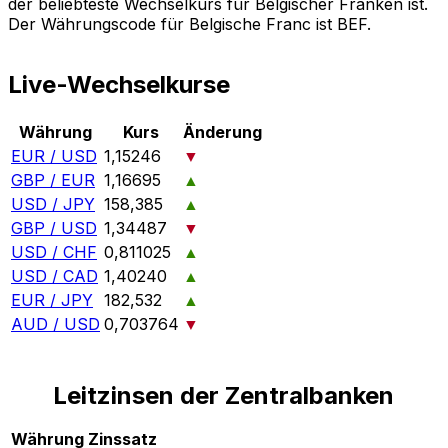
der beliebteste Wechselkurs für Belgischer Franken ist.
Der Währungscode für Belgische Franc ist BEF.
Live-Wechselkurse
Währung
Kurs
Änderung
EUR / USD
1,15246
▼
GBP / EUR
1,16695
▲
USD / JPY
158,385
▲
GBP / USD
1,34487
▼
USD / CHF
0,811025
▲
USD / CAD
1,40240
▲
EUR / JPY
182,532
▲
AUD / USD
0,703764
▼
Leitzinsen der Zentralbanken
Währung
Zinssatz