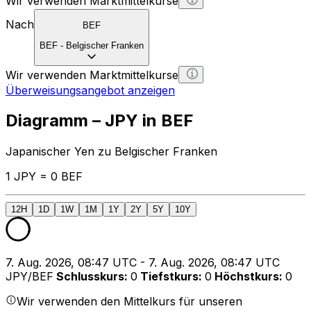
Wir verwenden Marktmittelkurse
Nach
BEF
BEF
-
Belgischer Franken
Wir verwenden Marktmittelkurse
Überweisungsangebot anzeigen
Diagramm – JPY in BEF
Japanischer Yen zu Belgischer Franken
1 JPY = 0 BEF
12H
1D
1W
1M
1Y
2Y
5Y
10Y
7. Aug. 2026, 08:47 UTC - 7. Aug. 2026, 08:47 UTC
JPY/BEF
Schlusskurs
:
0
Tiefstkurs
:
0
Höchstkurs
:
0
Wir verwenden den Mittelkurs für unseren